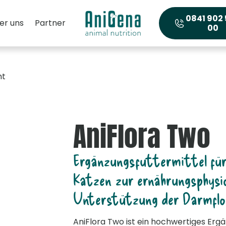
0841 902
er uns
Partner
00
ht
AniFlora Two
Ergänzungsfuttermittel fü
Katzen zur ernährungsphysio
Unterstützung der Darmflo
AniFlora Two ist ein hochwertiges Erg