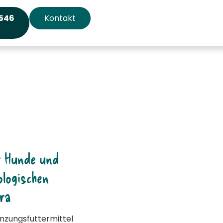
 546
Kontakt
r Hunde und
logischen
ra
änzungsfuttermittel