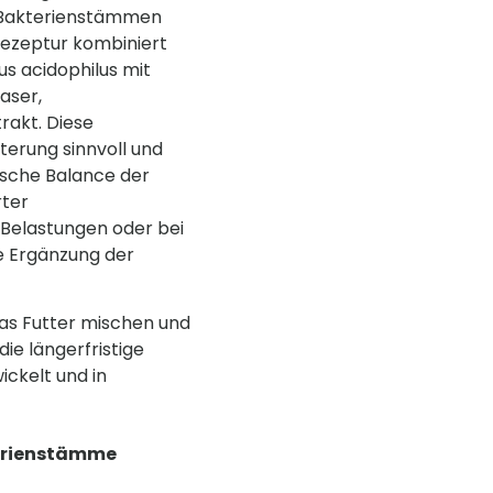
 Bakterienstämmen
Rezeptur kombiniert
s acidophilus mit
aser,
rakt. Diese
terung sinnvoll und
ische Balance der
rter
Belastungen oder bei
e Ergänzung der
das Futter mischen und
die längerfristige
ickelt und in
terienstämme