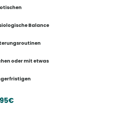
iotischen
siologische Balance
tterungsroutinen
schen oder mit etwas
ngerfristigen
,95€