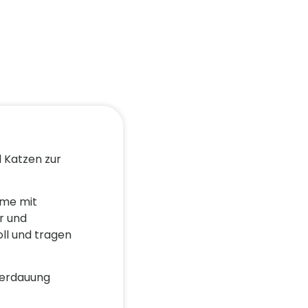
d Katzen zur
mme mit
r und
oll und tragen
Verdauung