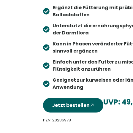
Ergänzt die Fütterung mit präb
Ballaststoffen
Unterstützt die ernährungsphy
der Darmflora
Kann in Phasen veränderter Fü
sinnvoll ergänzen
Einfach unter das Futter zu mi
Flüssigkeit anzurühren
Geeignet zur kurweisen oder lä
Anwendung
UVP: 49
Jetzt bestellen
PZN: 20286978